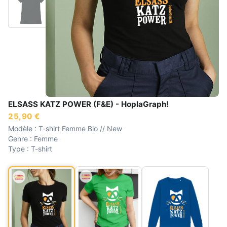
ELSASS KATZ POWER (F&E) - HoplaGraph!
25,90 €
Modèle :
T-shirt Femme Bio // New
Genre :
Femme
Type :
T-shirt