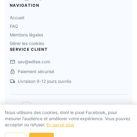
NAVIGATION
Accueil
FAQ
Mentions légales
Gérer les cookies
SERVICE CLIENT
sav@wiltee.com
Paiement sécurisé
Livraison 9-12 jours ouvrés
©
2026
MADE IN ALSACE
. Tous droits réservés
Nous utilisons des cookies, dont le pixel Facebook, pour
mesurer l'audience et améliorer votre expérience. Vous pouvez
Propulsé par
Wiltee
accepter ou refuser.
En savoir plus
Développé par
Drylead Agency