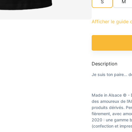
S
M
Afficher le guide d
Description
Je suis ton paire... 
Made in Alsace © - 
des amoureux de l’Al
produits dérivés. Pe
fièrement, avec amou
2020 : une gamme bio
(confection et impres