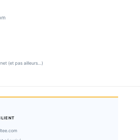
com
t (et pas ailleurs...)
CLIENT
ltee.com