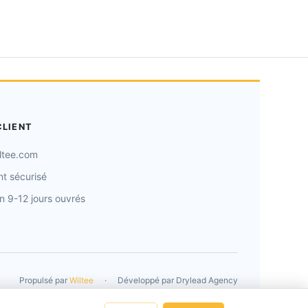
CLIENT
ltee.com
t sécurisé
on 9-12 jours ouvrés
Propulsé par
Wiltee
·
Développé par
Drylead Agency